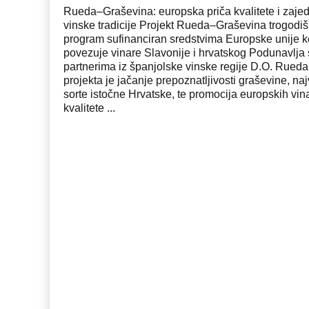
Rueda–Graševina: europska priča kvalitete i zaje
vinske tradicije Projekt Rueda–Graševina trogodišn
program sufinanciran sredstvima Europske unije k
povezuje vinare Slavonije i hrvatskog Podunavlja 
partnerima iz španjolske vinske regije D.O. Rueda.
projekta je jačanje prepoznatljivosti graševine, na
sorte istočne Hrvatske, te promocija europskih vin
kvalitete ...