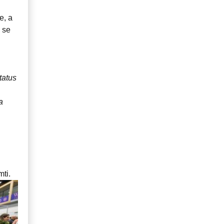
e, a
 se
tatus
a
mti.