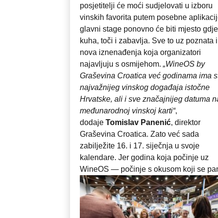
posjetitelji će moći sudjelovati u izboru
vinskih favorita putem posebne aplikacij
glavni stage ponovno će biti mjesto gdje
kuha, toči i zabavlja. Sve to uz poznata i
nova iznenađenja koja organizatori
najavljuju s osmijehom.
„WineOS by
Graševina Croatica već godinama ima s
najvažnijeg vinskog događaja istočne
Hrvatske, ali i sve značajnijeg datuma n
međunarodnoj vinskoj karti“
,
dodaje
Tomislav Panenić
, direktor
Graševina Croatica. Zato već sada
zabilježite 16. i 17. siječnja u svoje
kalendare. Jer godina koja počinje uz
WineOS — počinje s okusom koji se pa