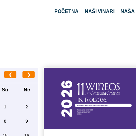
POČETNA
NAŠI VINARI
NAŠA 
❮
❯
Su
Ne
1
2
8
9
15
16