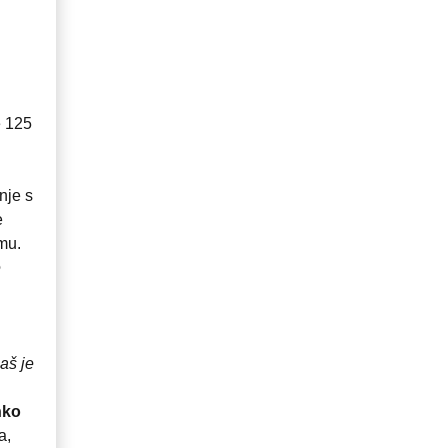
e 125
nje s
e
tmu.
e
naš je
nko
a,