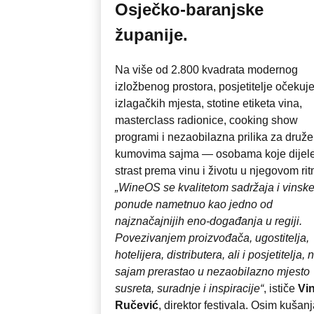
Osječko-baranjske
županije.
Na više od 2.800 kvadrata modernog
izložbenog prostora, posjetitelje očekuj
izlagačkih mjesta, stotine etiketa vina,
masterclass radionice, cooking show
programi i nezaobilazna prilika za druže
kumovima sajma — osobama koje dijel
strast prema vinu i životu u njegovom ri
„WineOS se kvalitetom sadržaja i vinsk
ponude nametnuo kao jedno od
najznačajnijih eno-događanja u regiji.
Povezivanjem proizvođača, ugostitelja,
hotelijera, distributera, ali i posjetitelja, 
sajam prerastao u nezaobilazno mjesto
susreta, suradnje i inspiracije“
, ističe
Vi
Ručević
, direktor festivala. Osim kušanj