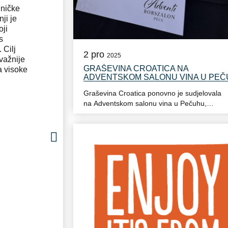
dničke
ji je
oji
s
 Cilj
2
pro
2025
jvažnije
GRAŠEVINA CROATICA NA 
a visoke
ADVENTSKOM SALONU VINA U PEČ
2026.
Graševina Croatica ponovno je sudjelovala
na Adventskom salonu vina u Pečuhu,
jednom od najznačajnijih zimskih vinskih
događanja u Mađarskoj, koji tradicionalno
okuplja vinare, vinske stručnjake i brojne
ljubitelje vina iz regije. Na ovom prestižnom
događanju predstavljena su vina osam
članica Graševine Croatice – Belje, Iločki
podrumi, Danubio, Perak, Galić, Siber,
Sontacchi i Mons Aureus, čime ...