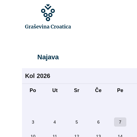
Najava
Kol
2026
Po
Ut
Sr
Če
Pe
3
4
5
6
7
10
11
12
13
14