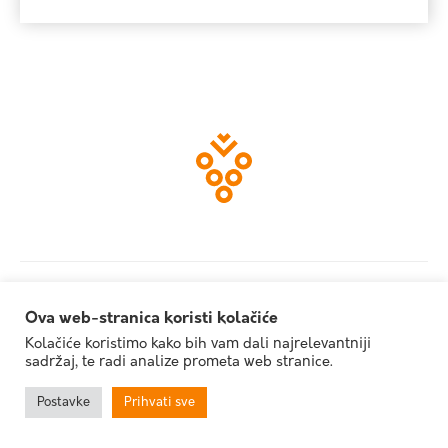
2026 | Graševina Croatica
Izrada web stranica:
invictum.hr
Ova web-stranica koristi kolačiće
Kolačiće koristimo kako bih vam dali najrelevantniji
sadržaj, te radi analize prometa web stranice.
Postavke
Prihvati sve