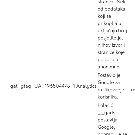
stranice. Neki
od podataka
koji se
prikupljaju
uključuju broj
posjetitelja,
njihov izvor i
stranice koje
posjećuju
anonimno.
Postavio je
Google za
1
_gat_gtag_UA_196504478_1
Analytics
razlikovanje
m
korisnika.
Kolačić
__gads
postavlja
Google,
pohranjuje se