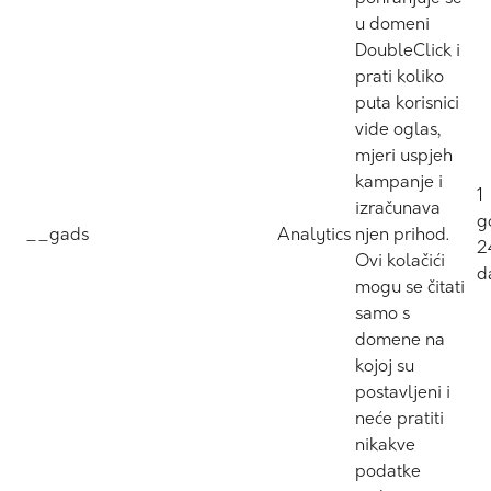
u domeni
DoubleClick i
prati koliko
puta korisnici
vide oglas,
mjeri uspjeh
kampanje i
1
izračunava
g
__gads
Analytics
njen prihod.
2
Ovi kolačići
d
mogu se čitati
samo s
domene na
kojoj su
postavljeni i
neće pratiti
nikakve
podatke