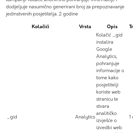
dodjeljuje nasumično generirani broj za prepoznavanje
jedinstvenih posjetitelja. 2 godine
Kolačići
Vrsta
Opis
T
Kolačić _gid
instalira
Google
Analytics,
pohranjuje
informacije o
tome kako
posjetitelji
koriste web
stranicu te
stvara
analitičko
_gid
Analytics
1
izvješće o
izvedbi web