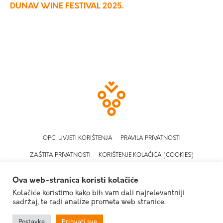
DUNAV WINE FESTIVAL 2025.
OPĆI UVJETI KORIŠTENJA
PRAVILA PRIVATNOSTI
ZAŠTITA PRIVATNOSTI
KORIŠTENJE KOLAČIĆA (COOKIES)
Ova web-stranica koristi kolačiće
Kolačiće koristimo kako bih vam dali najrelevantniji
sadržaj, te radi analize prometa web stranice.
2026 | Graševina Croatica
Izrada web stranica:
invictum.hr
Postavke
Prihvati sve