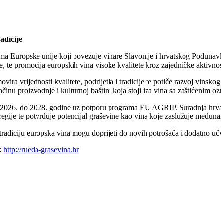
adicije
ma Europske unije koji povezuje vinare Slavonije i hrvatskog Podunavlj
ske, te promocija europskih vina visoke kvalitete kroz zajedničke aktivn
a vrijednosti kvalitete, podrijetla i tradicije te potiče razvoj vinskog 
ačinu proizvodnje i kulturnoj baštini koja stoji iza vina sa zaštićenim o
d 2026. do 2028. godine uz potporu programa EU AGRIP. Suradnja hrvats
regije te potvrđuje potencijal graševine kao vina koje zaslužuje međun
 tradiciju europska vina mogu doprijeti do novih potrošača i dodatno učvr
a:
http://rueda-grasevina.hr