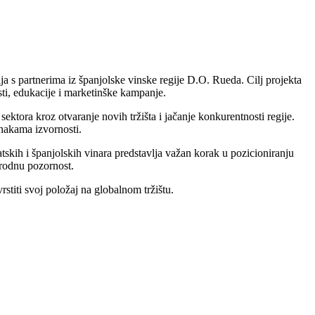
a s partnerima iz španjolske vinske regije D.O. Rueda. Cilj projekta
osti, edukacije i marketinške kampanje.
sektora kroz otvaranje novih tržišta i jačanje konkurentnosti regije.
znakama izvornosti.
kih i španjolskih vinara predstavlja važan korak u pozicioniranju
arodnu pozornost.
stiti svoj položaj na globalnom tržištu.