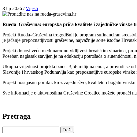
8
lip
2026
/
Vijesti
Rueda–Graševina: europska priča kvalitete i zajedničke vinske tr
Projekt Rueda–Graševina trogodišnji je program sufinanciran sredstvi
je jačanje prepoznatljivosti graševine, najvažnije sorte istočne Hrvat
Projekt donosi veću međunarodnu vidljivost hrvatskim vinarima, promovir
Poseban naglasak stavljen je na edukaciju potrošača o autentičnosti, n
Ukupna vrijednost projekta iznosi 3,56 milijuna eura, a provodi se o
Slavonije i hrvatskog Podunavlja kao prepoznatljive europske vinske 
Projekt nosi jasnu poruku: kroz zajedništvo, kvalitetu i bogatu vinsku
Sve informacije o aktivnostima Graševine Croatice možete pronaći n
Pretraga
Traži