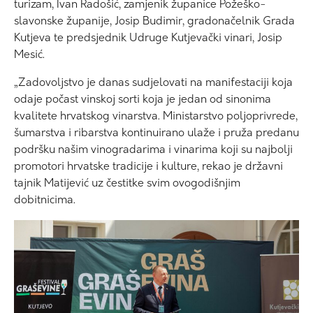
turizam, Ivan Radošić, zamjenik županice Požeško-
slavonske županije, Josip Budimir, gradonačelnik Grada
Kutjeva te predsjednik Udruge Kutjevački vinari, Josip
Mesić.
„Zadovoljstvo je danas sudjelovati na manifestaciji koja
odaje počast vinskoj sorti koja je jedan od sinonima
kvalitete hrvatskog vinarstva. Ministarstvo poljoprivrede,
šumarstva i ribarstva kontinuirano ulaže i pruža predanu
podršku našim vinogradarima i vinarima koji su najbolji
promotori hrvatske tradicije i kulture, rekao je državni
tajnik Matijević uz čestitke svim ovogodišnjim
dobitnicima.