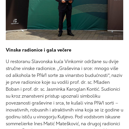
Vinske radionice i gala večere
U restoranu Slavonska kuća Vinkomir održane su dvije
stručne vinske radionice. „Graševina i srce: mnogo više
od alkohola te PIWI sorte za vinarstvo budućnosti“, naziv
je prve radionice koje su vodili prof. dr. sc. Mladen
Boban i prof. dr. sc. Jasminka Karoglan Kontić. Sudionici
su kroz znanstveni pristup upoznali simboliku
povezanosti graševine i srca, te kušali vina PIWI sorti –
inovativnih, robusnih i atraktivnih vina koja se iz godine u
godinu ističu u vinogorju Kutjevo. Pod vodstvom iskusne
sommelierke Ines Matić Matešković, na drugoj radionici