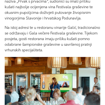
naziva „Prvak s prvacima“, sudionici su imali priliku
kušati najbolje ocijenjena vina Festivala graševine te
okusnim pupoljcima doživjeti putovanje živopisnim
vinogorjima Slavonije i hrvatskog Podunavlja.
Na istoj adresi te u restoranu vinarije Galić, tradicionalno
se održavaju i Gala večere Festivala graševine. Tijekom
posjeta, gosti restorana imaju priliku kušati pomno
odabrane šampionske graševine u savršenoj pratnji
vrhunskih specijaliteta.