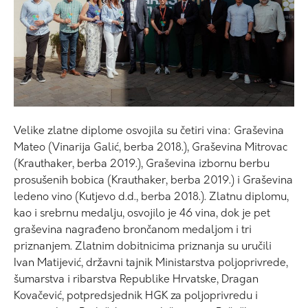
Velike zlatne diplome osvojila su četiri vina: Graševina
Mateo (Vinarija Galić, berba 2018.), Graševina Mitrovac
(Krauthaker, berba 2019.), Graševina izbornu berbu
prosušenih bobica (Krauthaker, berba 2019.) i Graševina
ledeno vino (Kutjevo d.d., berba 2018.). Zlatnu diplomu,
kao i srebrnu medalju, osvojilo je 46 vina, dok je pet
graševina nagrađeno brončanom medaljom i tri
priznanjem. Zlatnim dobitnicima priznanja su uručili
Ivan Matijević, državni tajnik Ministarstva poljoprivrede,
šumarstva i ribarstva Republike Hrvatske, Dragan
Kovačević, potpredsjednik HGK za poljoprivredu i